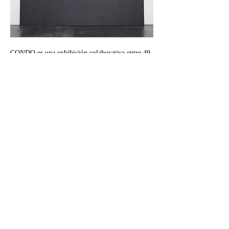
CONDO es una exhibición colaborativa entre 49 
galerías en 22 espacios en la Ciudad de México. 
Call
+52 55 1800 4150
Email
j@josegarcia,mx
Follow