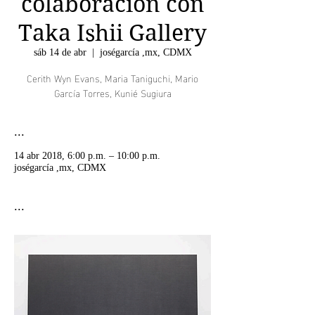
colaboración con
Taka Ishii Gallery
sáb 14 de abr
  |  
joségarcía ,mx, CDMX
Cerith Wyn Evans, Maria Taniguchi, Mario
García Torres, Kunié Sugiura
...
14 abr 2018, 6:00 p.m. – 10:00 p.m.
joségarcía ,mx, CDMX
...