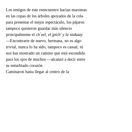
Los testigos de este reencuentro hacían maromas 
en las copas de los árboles apoyados de la cola 
para presentar el mejor espectáculo, los pájaros 
tampoco quisieron guardar más silencio 
principalmente el 
ch ́eel, el jpich' y la xtakaay
.
—Encontrarte de nuevo, hermana, no es algo 
trivial, nunca lo ha sido, tampoco es casual, tú 
nos has mostrado un camino que está escondido 
para los ojos de muchos —alcanzó a decir entre 
su enturbiado corazón.
Caminaron hasta llegar al centro de la 
comunidad donde se celebraba una gran fiesta.
—Estos días son especiales para nuestra 
comunidad -dijo 
xAak'abTs'unu'un 
a su 
hermanito—, es la fiesta de las semillas, cada 
persona, cada animal o cada pájaro trae en este 
espacio las semillas de su preferencia o las que 
encuentre perdidas. El ser humano se ha 
dedicado a destruir la selva donde se…