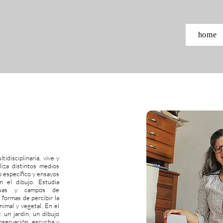
home
idisciplinaria, vive y
liza distintos medios
o específico y ensayos
n el dibujo. Estudia
ersas y campos de
 formas de percibir la
nimal y vegetal. En el
un jardín, un dibujo
bservación, escucha y