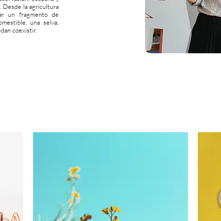
. Desde la agricultura
rar un fragmento de
mestible, una selva,
dan coexistir.